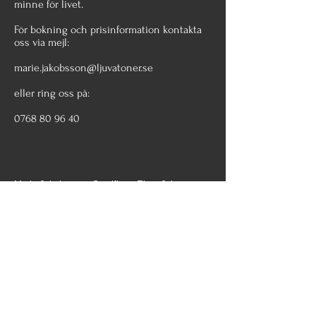
minne för livet.
För bokning och prisinformation kontakta
oss via mejl:
marie.jakobsson@ljuvatoner.se
eller ring oss på:
0768 80 96 40
Marie Jakobsson - Sacrifice - Elton John